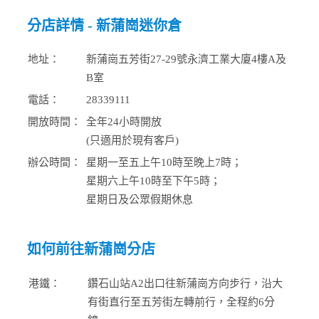
分店詳情 - 新蒲崗迷你倉
地址：
新蒲崗五芳街27-29號永濟工業大廈4樓A及
B室
電話：
28339111
開放時間：
全年24小時開放
(只適用於現有客戶)
辦公時間：
星期一至五上午10時至晚上7時；
星期六上午10時至下午5時；
星期日及公眾假期休息
如何前往新蒲崗分店
港鐵：
鑽石山站A2出口往新蒲崗方向步行，沿大
有街直行至五芳街左轉前行，全程約6分