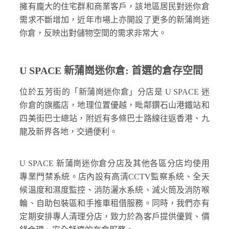
擁有龐大的住宅群和商業客戶，該地區居民對迷你倉
需求不斷增加，近年市場上亦開設了更多的新蒲崗迷
你倉，反映出對儲物空間的需求非常大。
U SPACE 新蒲崗迷你倉: 首選的倉存空間
位於五芳街的「新蒲崗迷你倉」分店是 U SPACE 迷
你倉的旗艦店，地理位置優越，毗鄰鑽石山港鐵站和
四美街巴士總站，附近有多條巴士路線往返香港、九
龍及新界各地，交通便利。
U SPACE 新蒲崗迷你倉分店及其他各區分店均使用
專業門禁系統。店內設有高清CCTV監察系統、全天
候溫度和濕度監控、消防灑水系統、滅火筒及消防喉
輪、自助包裝區和手推車租借服務。同時，我們亦有
定期安排專人清理分店，致力於為客戶提供優質、價