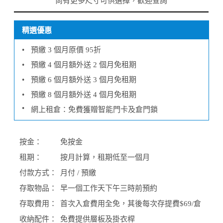
尚有更多尺寸可供選擇，歡迎查詢
精選優惠
•
預繳 3 個月原價 95折
•
預繳 4 個月額外送 2 個月免租期
•
預繳 6 個月額外送 3 個月免租期
•
預繳 8 個月額外送 4 個月免租期
•
網上租倉：免費獲贈智能門卡及倉門鎖
按金：
免按金
租期：
按月計算，租期低至一個月
付款方式：
月付 / 預繳
存取物品：
早一個工作天下午三時前預約
存取費用：
首次入倉費用全免，其後每次存提費$69/倉
收納配件：
免費提供層板及掛衣桿