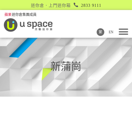
迷你倉．上門迷你箱
2833 9111
繁
EN
新蒲崗