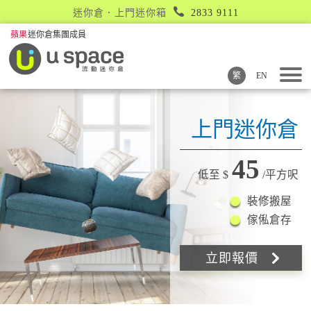
迷你倉．上門迷你箱
2833 9111
繁
EN
上門迷你倉
45
低至 $
/平方呎
裝修搬屋
傢俬倉存
立即報價