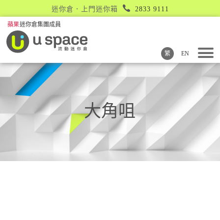
迷你倉．上門迷你箱
2833 9111
繁
EN
大角咀