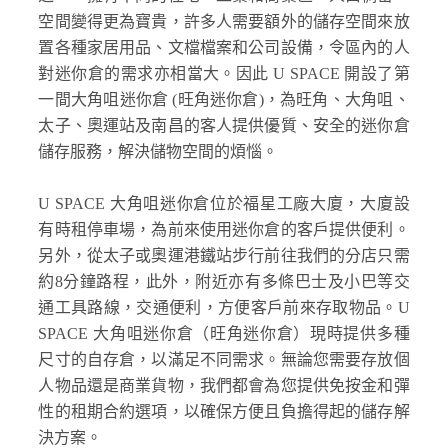
空間變得更為寶貴，許多人需要額外的儲存空間來放
置各種家居用品、文檔檔案和公司設備，令區內的人
對迷你倉的需求亦相當大。因此 U SPACE 開設了第
一間大角咀迷你倉 (旺角迷你倉)，為旺角、大角咀、
太子、奧運站及南昌的客人提供優質、安全的迷你倉
儲存服務，解決儲物空間的煩惱。
U SPACE 大角咀迷你倉位於福星工廠大廈，大廈設
有時租停車場，為前來使用迷你倉的客戶提供便利。
另外，從太子或奧運港鐵站步行前往我們的分店只需
約8分鐘路程，此外，附近亦有多條巴士及小巴等交
通工具路線，交通便利，方便客戶前來存取物品。U
SPACE 大角咀迷你倉（旺角迷你倉）現時提供多種
尺寸的自存倉，以滿足不同需求。無論您需要存放個
人物品還是商業貨物，我們都會為您提供免按金和彈
性的租期合約選項，以確保方便且負擔得起的儲存解
決方案。